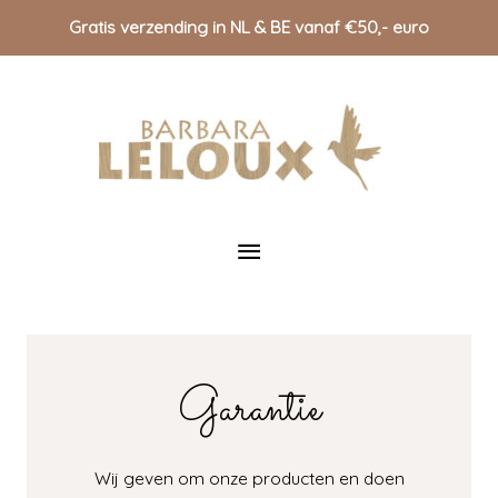
Gratis verzending in NL & BE vanaf €50,- euro
Doorgaan
naar
inhoud
Hoofdmenu
Garantie
Wij geven om onze producten en doen