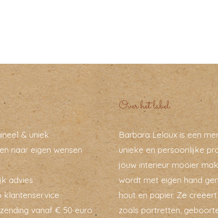
Over het label
ineel & uniek
Barbara Leloux is een me
en naar eigen wensen
unieke en persoonlijke pr
jouw interieur mooier mak
jk advies
wordt met eigen hand ge
 klantenservice
hout en papier. Ze creëer
rzending vanaf € 50 euro
zoals portretten, geboort