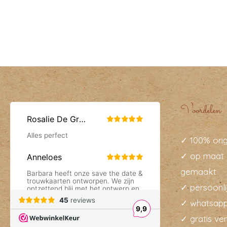
Voordelen
✓ 100% orig
✓ op maat 
gemaakt
✓ persoonli
✓ whatsapp
✓ gratis ve