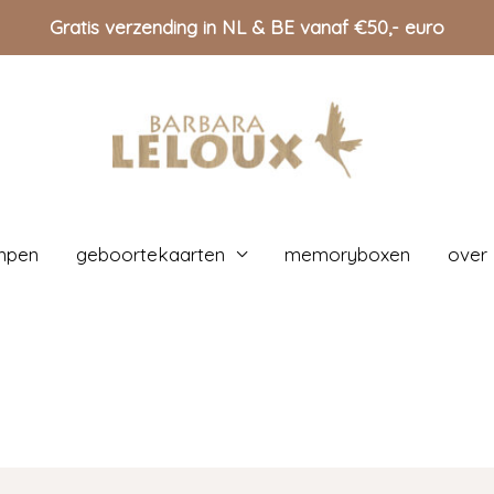
Gratis verzending in NL & BE vanaf €50,- euro
mpen
geboortekaarten
memoryboxen
over