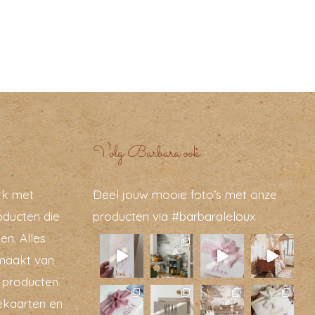
Volg Barbara ook
rk met
Deel jouw mooie foto’s met onze
oducten die
producten via #barbaraleloux
en. Alles
maakt van
t producten
ekaarten en