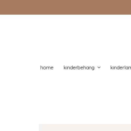
Doorgaan
naar
inhoud
home
kinderbehang
kinderla