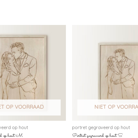
ET OP VOORRAAD
NIET OP VOORR
veerd op hout
portret gegraveerd op hout
erd op hout M
Portret gegraveerd op hout S