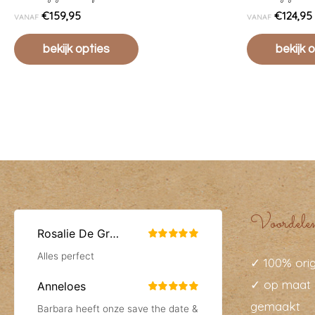
€
159,95
€
124,95
VANAF
VANAF
bekijk opties
bekijk 
Voordele
✓ 100% orig
✓ op maat 
gemaakt