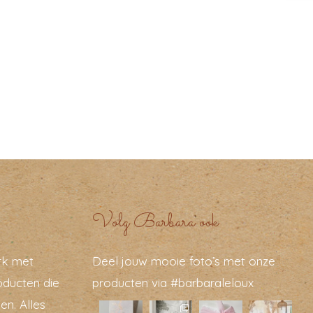
Volg Barbara ook
rk met
Deel jouw mooie foto’s met onze
oducten die
producten via #barbaraleloux
en. Alles