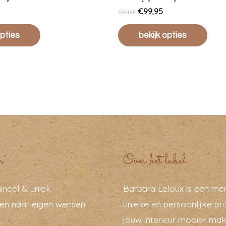
€
99,95
VANAF
opties
bekijk opties
n
Over het label
ineel & uniek
Barbara Leloux is een me
en naar eigen wensen
unieke en persoonlijke pr
jouw interieur mooier mak