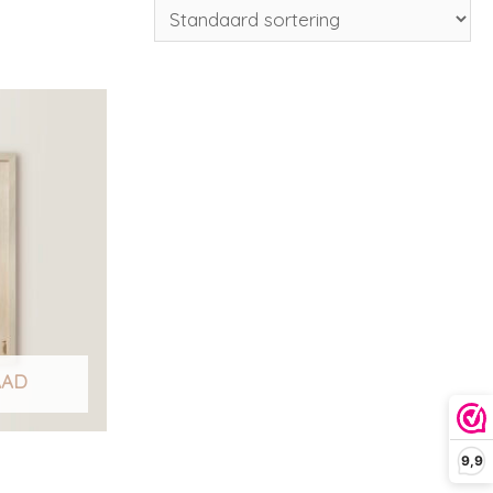
AAD
9,9