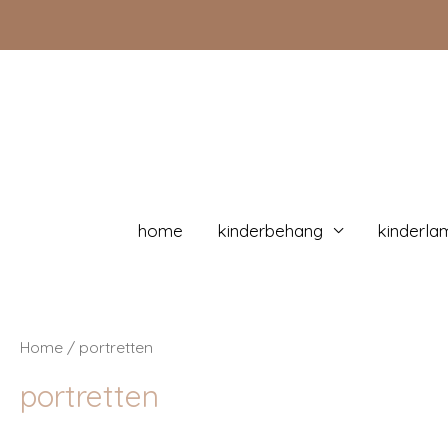
Doorgaan
naar
inhoud
home
kinderbehang
kinderla
Home
/ portretten
portretten