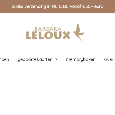
Gratis verzending in NL & BE vanaf €50,- euro
mpen
geboortekaarten
memoryboxen
over