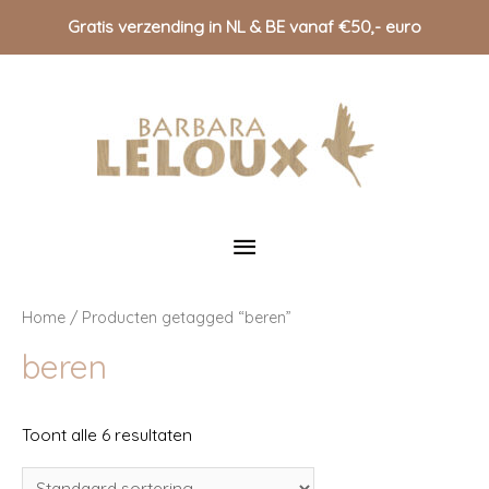
Gratis verzending in NL & BE vanaf €50,- euro
Doorgaan
naar
inhoud
Hoofdmenu
Home
/ Producten getagged “beren”
beren
Toont alle 6 resultaten