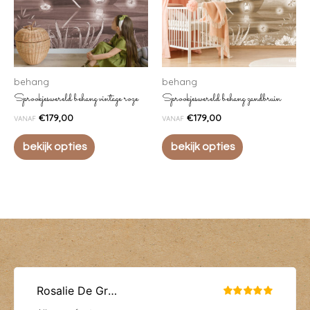
behang
behang
Sprookjeswereld behang vintage roze
Sprookjeswereld behang zandbruin
€
179,00
€
179,00
VANAF
VANAF
bekijk opties
bekijk opties