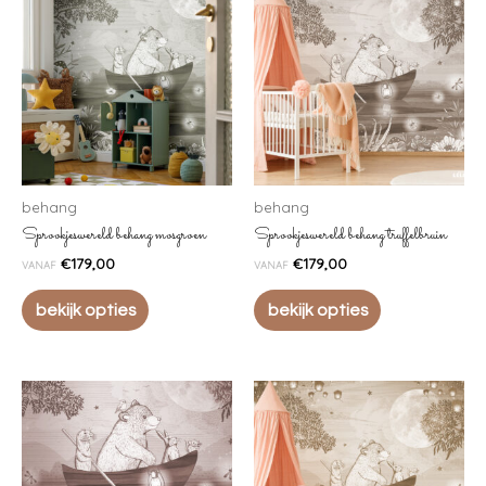
behang
behang
Sprookjeswereld behang mosgroen
Sprookjeswereld behang truffelbruin
€
179,00
€
179,00
VANAF
VANAF
bekijk opties
bekijk opties