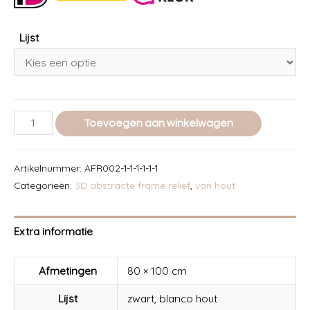
Lijst
3D
Toevoegen aan winkelwagen
Abstract
reliëf
Artikelnummer:
AFR002-1-1-1-1-1-1
art
Categorieën:
3D abstracte frame reliëf
,
van hout
60x80cm
-
Extra informatie
002
-
Afmetingen
80 × 100 cm
China
Clay
Lijst
zwart, blanco hout