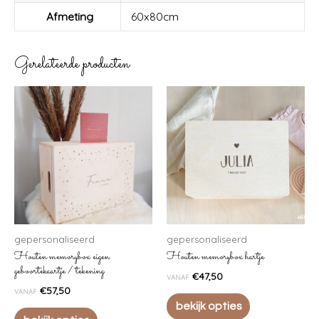
aantal
Afmeting
60x80cm
Gerelateerde producten
gepersonaliseerd
gepersonaliseerd
Houten memorybox eigen
Houten memorybox hartje
geboortekaartje / tekening
€
47,50
VANAF
€
57,50
VANAF
bekijk opties