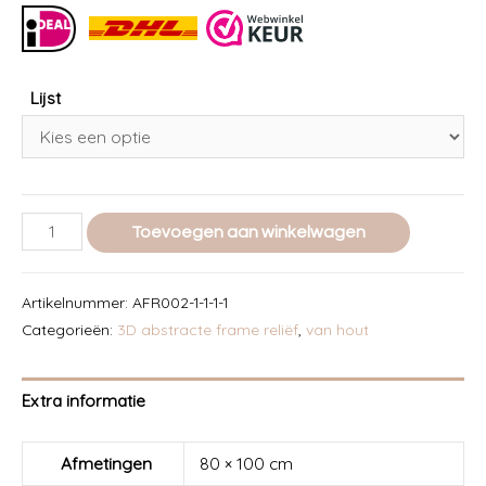
Lijst
3D
Toevoegen aan winkelwagen
Abstract
reliëf
Artikelnummer:
AFR002-1-1-1-1
art
Categorieën:
3D abstracte frame reliëf
,
van hout
60x80cm
-
Extra informatie
002
-
Afmetingen
80 × 100 cm
Dash