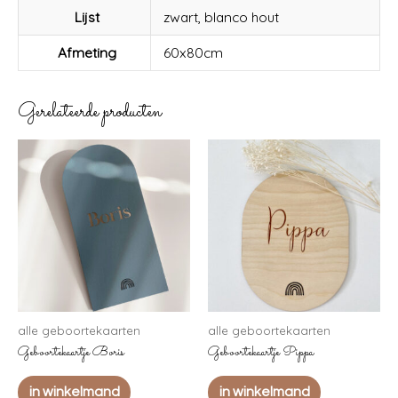
of
Lijst
zwart, blanco hout
Soot
Afmeting
60x80cm
aantal
Gerelateerde producten
alle geboortekaarten
alle geboortekaarten
Geboortekaartje Boris
Geboortekaartje Pippa
in winkelmand
in winkelmand