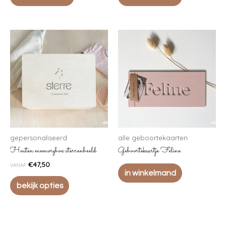
gepersonaliseerd
alle geboortekaarten
Houten memorybox sterrenbeeld
Geboortekaartje Feline
€
47,50
VANAF
in winkelmand
bekijk opties