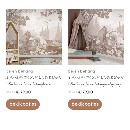
beren behang
beren behang
LIMITED EDITION
LIMITED EDITION
Bosdieren beren behang bruin
Bosdieren beren behang vintage roze
€
179,00
€
179,00
VANAF
VANAF
bekijk opties
bekijk opties