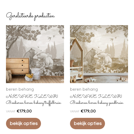
Gerelateerde producten
beren behang
beren behang
NIEUWE KLEUR!
NIEUWE KLEUR!
Bosdieren beren behang truffelbruin
Bosdieren beren behang zandbruin
€
179,00
€
179,00
VANAF
VANAF
bekijk opties
bekijk opties