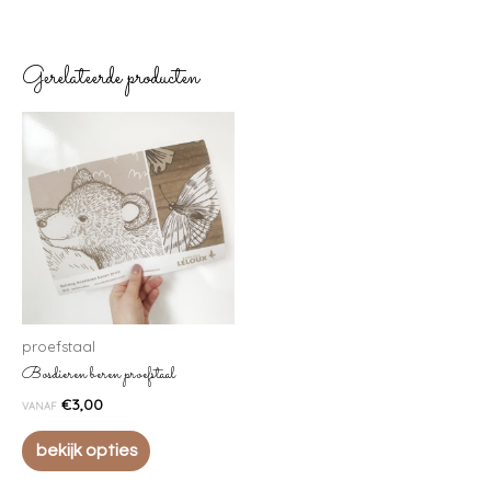
Gerelateerde producten
proefstaal
Bosdieren beren proefstaal
€
3,00
VANAF
bekijk opties