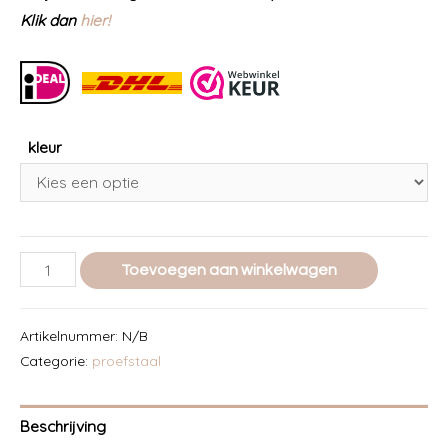
Klik dan
hier!
kleur
Bosdieren
Toevoegen aan winkelwagen
herten
proefstaal
Artikelnummer:
N/B
aantal
Categorie:
proefstaal
Beschrijving