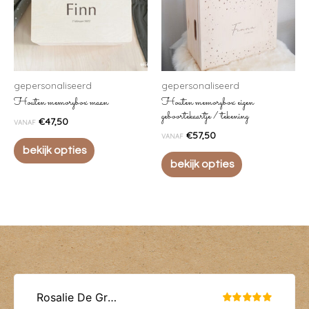
gepersonaliseerd
gepersonaliseerd
Houten memorybox maan
Houten memorybox eigen
geboortekaartje / tekening
€
47,50
VANAF
€
57,50
VANAF
bekijk opties
bekijk opties