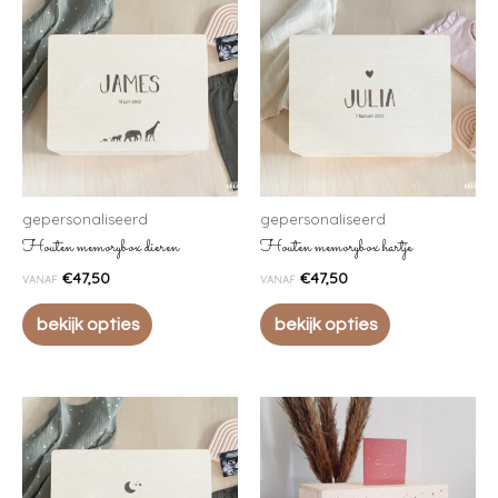
gepersonaliseerd
gepersonaliseerd
Houten memorybox dieren
Houten memorybox hartje
€
47,50
€
47,50
VANAF
VANAF
bekijk opties
bekijk opties