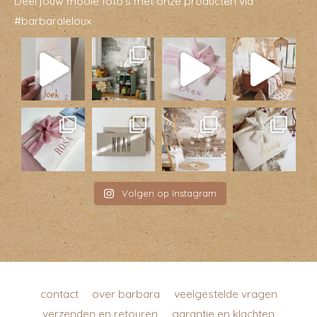
Deel jouw mooie foto’s met onze producten via
#barbaraleloux
Volgen op Instagram
contact
over barbara
veelgestelde vragen
verzenden en retouren
garantie en klachten