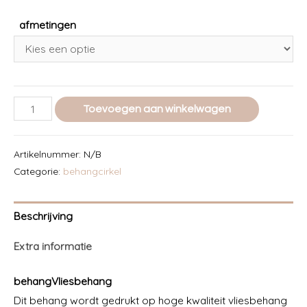
afmetingen
NIEUW!
Toevoegen aan winkelwagen
Bosdieren
beren
Artikelnummer:
N/B
behangcirkel
Categorie:
behangcirkel
kiezelgrijs
aantal
Beschrijving
Extra informatie
behangVliesbehang
Dit behang wordt gedrukt op hoge kwaliteit vliesbehang