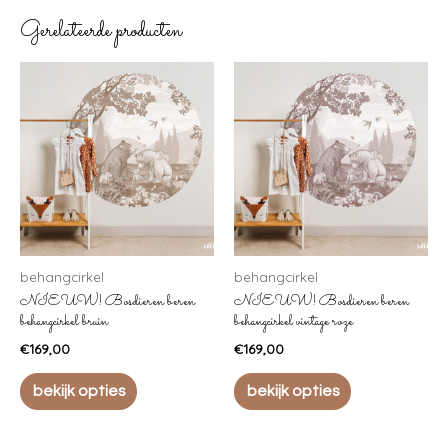
Gerelateerde producten
behangcirkel
behangcirkel
NIEUW! Bosdieren beren
NIEUW! Bosdieren beren
behangcirkel bruin
behangcirkel vintage roze
€
169,00
€
169,00
bekijk opties
bekijk opties