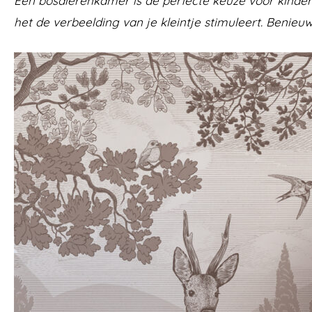
Een bosdierenkamer is de perfecte keuze voor kindere
het de verbeelding van je kleintje stimuleert. Benie