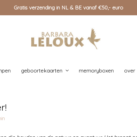
Gratis verzending in NL & BE vanaf €50,- euro
mpen
geboortekaarten
memoryboxen
over
r!
in