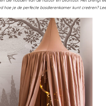
n die houden van de natuur en avontuur. Het brengt een
uwd hoe je de perfecte bosdierenkamer kunt creëren? Lee