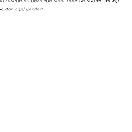
 rustige en gezellige sfeer naar de kamer, terwijl
s dan snel verder!