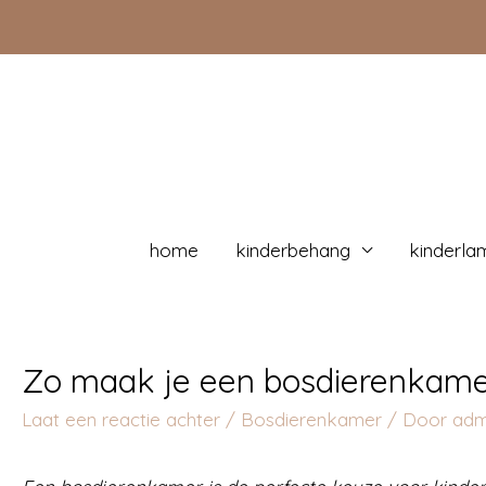
Doorgaan
naar
inhoud
home
kinderbehang
kinderla
Zo maak je een bosdierenkame
Laat een reactie achter
/
Bosdierenkamer
/ Door
adm