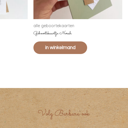
alle geboortekaarten
Geboortekaartje Norah
in winkelmand
Volg Barbara ook