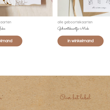
kaarten
alle geboortekaarten
Jake
Geboortekaartje Mick
kelmand
in winkelmand
n
Over het label