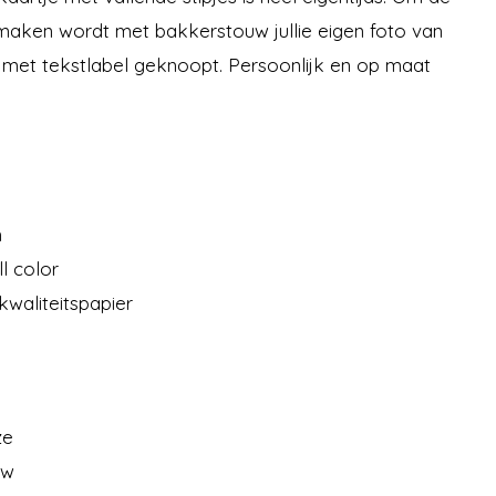
maken wordt met bakkerstouw jullie eigen foto van
je met tekstlabel geknoopt. Persoonlijk en op maat
m
ll color
kwaliteitspapier
ze
uw