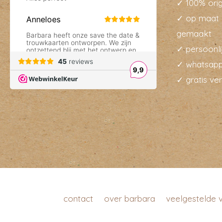
✓ 100% orig
✓ op maat 
gemaakt
✓ persoonli
✓ whatsapp
✓ gratis ve
contact
over barbara
veelgestelde 