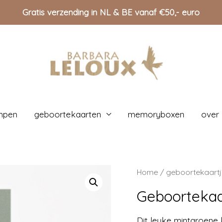
Gratis verzending in NL & BE vanaf €50,- euro
mpen
geboortekaarten
memoryboxen
over
Home
/
geboortekaartj
Geboortekaa
Dit leuke mintgroene k