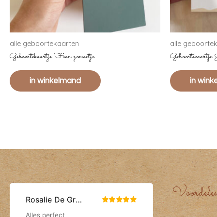
alle geboortekaarten
alle geboorte
Geboortekaartje Finn zonnetje
Geboortekaartje 
in winkelmand
in win
Voordele