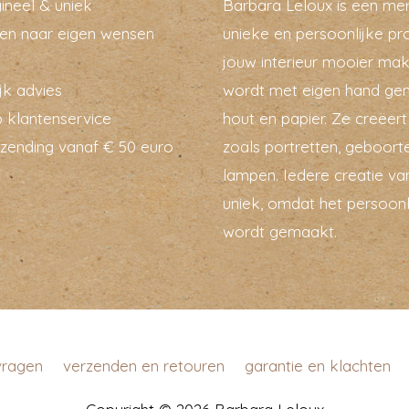
ineel & uniek
Barbara Leloux is een me
en naar eigen wensen
unieke en persoonlijke pr
jouw interieur mooier mak
jk advies
wordt met eigen hand ge
 klantenservice
hout en papier. Ze creëer
rzending vanaf € 50 euro
zoals portretten, geboort
lampen. Iedere creatie van
uniek, omdat het persoonl
wordt gemaakt.
vragen
verzenden en retouren
garantie en klachten