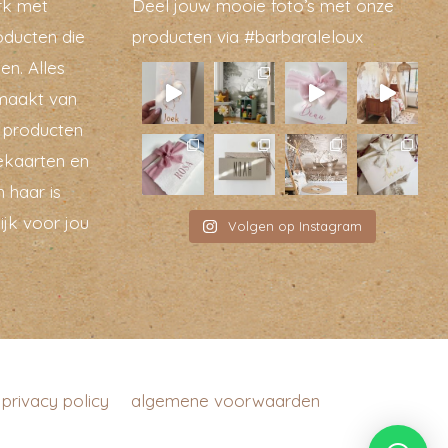
rk met
Deel jouw mooie foto’s met onze
oducten die
producten via #barbaraleloux
en. Alles
maakt van
t producten
ekaarten en
 haar is
ijk voor jou
Volgen op Instagram
privacy policy
algemene voorwaarden