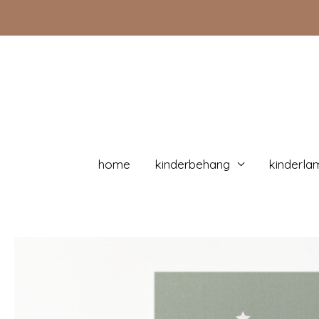
Doorgaan
naar
inhoud
home
kinderbehang
kinderla